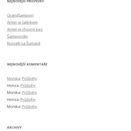
NEJNOVĚJŠÍ PŘÍSPĚVKY
Grandšampion
Armin je tatínkem
Armin je chovný pes
Šampionáty
Russell na Šumavě
NEJNOVĚJŠÍ KOMENTÁŘE
Monika
:
Průšvihy
Honza
:
Průšvihy
Monika
:
Průšvihy
Honza
:
Průšvihy
Monika
:
Průšvihy
ARCHIVY