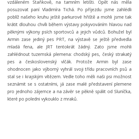
vzdáleném Staňkově, na tamním letišti. Opět nás měla
posuzovat paní Vladimíra Tichá. Po příjezdu jsme zahlédli
poblíž našeho kruhu ještě parkurové hřiště a mohli jsme tak
krátit dlouhou chvíli během výstavy pokyvováním hlavou nad
pěknými výkony psích sportovců a jejich vůdců. Bohužel byl
Armin zase jediný pes PRT, na výstavě se ještě předvedla
mladá fena, ale JRT tentokrát žádný. Zato jsme mohli
zahlédnout tuzemská plemena: chodský pes, český strakatý
pes a československý vlčák. Protože Armin byl zase
ohodnocen jako výborný vyhrál svoji třídu pracovních psů a
stal se i krajským vítězem. Vedle toho měli naši psi možnost
seznámit se s ostatními, já zase malé představení plemene
pro jednoho zájemce a na závěr se pěkně spálit od Sluníčka,
které po poledni vykouklo z mraků.