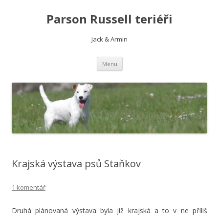
Parson Russell teriéři
Jack & Armin
Přejít
Menu
k
obsahu
webu
Krajská výstava psů Staňkov
1 komentář
Druhá plánovaná výstava byla již krajská a to v ne příliš