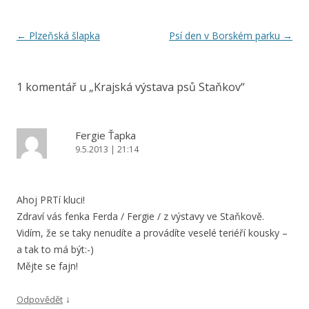
Navigace
←
Plzeňská šlapka
Psí den v Borském parku
→
pro
příspěvky
1 komentář u „
Krajská výstava psů Staňkov
“
Fergie Ťapka
9.5.2013 | 21:14
Ahoj PRTí kluci!
Zdraví vás fenka Ferda / Fergie / z výstavy ve Staňkově.
Vidím, že se taky nenudíte a provádíte veselé teriéří kousky –
a tak to má být:-)
Mějte se fajn!
↓
Odpovědět