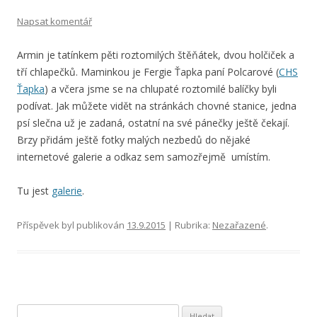
Napsat komentář
Armin je tatínkem pěti roztomilých štěňátek, dvou holčiček a
tří chlapečků. Maminkou je Fergie Ťapka paní Polcarové (
CHS
Ťapka
) a včera jsme se na chlupaté roztomilé balíčky byli
podívat. Jak můžete vidět na stránkách chovné stanice, jedna
psí slečna už je zadaná, ostatní na své pánečky ještě čekají.
Brzy přidám ještě fotky malých nezbedů do nějaké
internetové galerie a odkaz sem samozřejmě umístím.
Tu jest
galerie
.
Příspěvek byl publikován
13.9.2015
| Rubrika:
Nezařazené
.
Vyhledávání