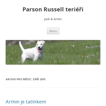
Parson Russell teriéři
Jack & Armin
Přejít
Menu
k
obsahu
webu
ARCHIV PRO MĚSÍC:
ZÁŘÍ 2015
Armin je tatínkem