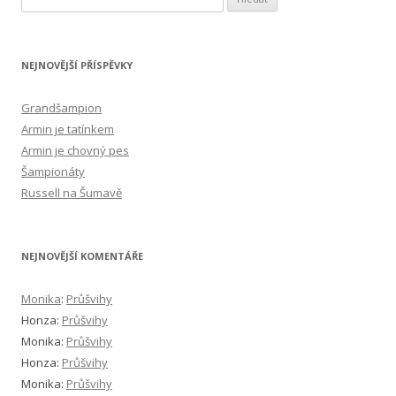
NEJNOVĚJŠÍ PŘÍSPĚVKY
Grandšampion
Armin je tatínkem
Armin je chovný pes
Šampionáty
Russell na Šumavě
NEJNOVĚJŠÍ KOMENTÁŘE
Monika
:
Průšvihy
Honza
:
Průšvihy
Monika
:
Průšvihy
Honza
:
Průšvihy
Monika
:
Průšvihy